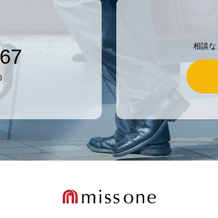
相談な
767
0